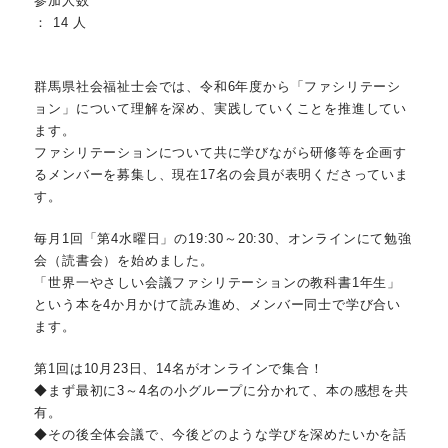
参加人数
： 14 人
群馬県社会福祉士会では、令和6年度から「ファシリテーシ
ョン」について理解を深め、実践していくことを推進してい
ます。
ファシリテーションについて共に学びながら研修等を企画す
るメンバーを募集し、現在17名の会員が表明くださっていま
す。
毎月1回「第4水曜日」の19:30～20:30、オンラインにて勉強
会（読書会）を始めました。
「世界一やさしい会議ファシリテーションの教科書1年生」
という本を4か月かけて読み進め、メンバー同士で学び合い
ます。
第1回は10月23日、14名がオンラインで集合！
◆まず最初に3～4名の小グループに分かれて、本の感想を共
有。
◆その後全体会議で、今後どのような学びを深めたいかを話